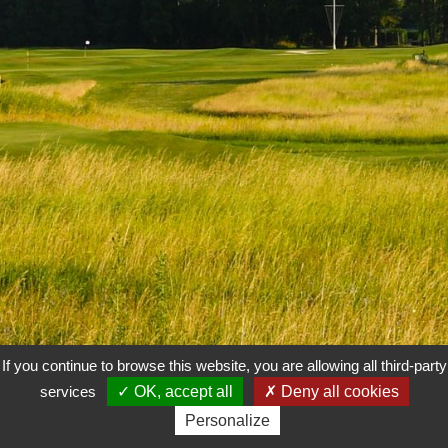
If you continue to browse this website, you are allowing all third-party
1
2
3
4
5
6
7
8
9
10
11
12
13
services
OK, accept all
Deny all cookies
Personalize
14
15
16
17
18